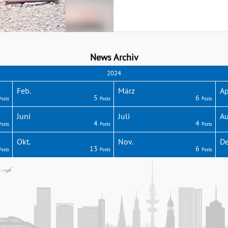
News Archiv
2024
Feb.
März
Ap
5
6
Posts
Posts
Posts
Juni
Juli
Au
4
4
Posts
Posts
Posts
Okt.
Nov.
De
13
6
Posts
Posts
Posts