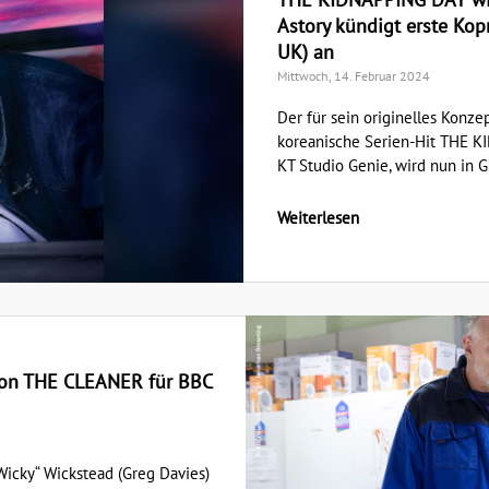
Astory kündigt erste Ko
UK) an
Mittwoch, 14. Februar 2024
Der für sein originelles Konze
koreanische Serien-Hit THE K
KT Studio Genie, wird nun in Gr
Weiterlesen
l von THE CLEANER für BBC
„Wicky“ Wickstead (Greg Davies)