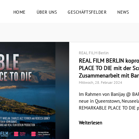
HOME
ÜBER UNS
GESCHÄFTSFELDER
NEWS
REAL FILM Berlin
REAL FILM BERLIN kopro
PLACE TO DIE mit der Sc
Zusammenarbeit mit Bani
Mittwoch, 28. Februar 2024
Im Rahmen von Banijay @ BAFT
neue in Queenstown, Neuseela
REMARKABLE PLACE TO DIE präs
Weiterlesen