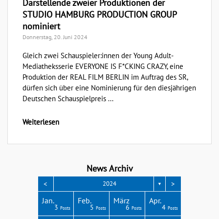
Darstellende zweier Produktionen der
STUDIO HAMBURG PRODUCTION GROUP
nominiert
Donnerstag, 20. Juni 2024
Gleich zwei Schauspieler:innen der Young Adult-
Mediatheksserie EVERYONE IS F*CKING CRAZY, eine
Produktion der REAL FILM BERLIN im Auftrag des SR,
dürfen sich über eine Nominierung für den diesjährigen
Deutschen Schauspielpreis ...
Weiterlesen
News Archiv
<
>
2024
▼
Apr.
Apr.
Apr.
Apr.
Apr.
Jan.
Feb.
März
Apr.
3
3
3
4
1
3
5
6
4
Posts
Posts
Posts
Posts
Post
Posts
Posts
Posts
Posts