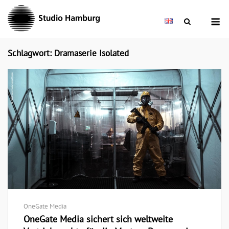
Skip
M
to
content
Schlagwort: Dramaserie Isolated
OneGate Media
OneGate Media sichert sich weltweite