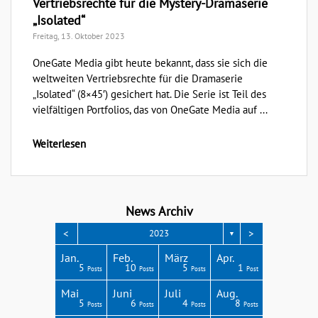
Vertriebsrechte für die Mystery-Dramaserie
„Isolated“
Freitag, 13. Oktober 2023
OneGate Media gibt heute bekannt, dass sie sich die
weltweiten Vertriebsrechte für die Dramaserie
„Isolated“ (8×45′) gesichert hat. Die Serie ist Teil des
vielfältigen Portfolios, das von OneGate Media auf ...
Weiterlesen
News Archiv
<
>
2023
▼
Apr.
Apr.
Apr.
Apr.
Apr.
Jan.
Feb.
März
Apr.
3
3
4
3
4
5
10
5
1
Posts
Posts
Posts
Posts
Posts
Posts
Posts
Posts
Post
Aug.
Aug.
Aug.
Aug.
Aug.
Mai
Juni
Juli
Aug.
2
6
4
4
4
5
6
4
8
Posts
Posts
Posts
Posts
Posts
Posts
Posts
Posts
Posts