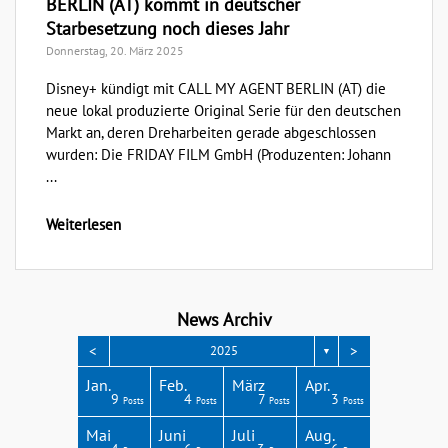
BERLIN (AT) kommt in deutscher
Starbesetzung noch dieses Jahr
Donnerstag, 20. März 2025
Disney+ kündigt mit CALL MY AGENT BERLIN (AT) die
neue lokal produzierte Original Serie für den deutschen
Markt an, deren Dreharbeiten gerade abgeschlossen
wurden: Die FRIDAY FILM GmbH (Produzenten: Johann
...
Weiterlesen
News Archiv
<
>
2025
▼
Apr.
Apr.
Apr.
Apr.
Apr.
Jan.
Feb.
März
Apr.
3
4
3
4
1
9
4
7
3
Posts
Posts
Posts
Posts
Post
Posts
Posts
Posts
Posts
Aug.
Aug.
Aug.
Aug.
Aug.
Mai
Juni
Juli
Aug.