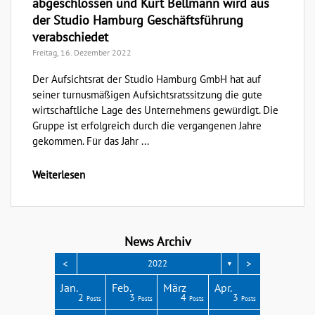
abgeschlossen und Kurt Bellmann wird aus
der Studio Hamburg Geschäftsführung
verabschiedet
Freitag, 16. Dezember 2022
Der Aufsichtsrat der Studio Hamburg GmbH hat auf
seiner turnusmäßigen Aufsichtsratssitzung die gute
wirtschaftliche Lage des Unternehmens gewürdigt. Die
Gruppe ist erfolgreich durch die vergangenen Jahre
gekommen. Für das Jahr ...
Weiterlesen
News Archiv
<
>
2022
▼
Apr.
Apr.
Apr.
Apr.
Apr.
Jan.
Feb.
März
Apr.
3
3
4
4
1
2
3
4
3
Posts
Posts
Posts
Posts
Post
Posts
Posts
Posts
Posts