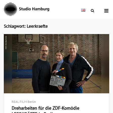
Skip
M
to
content
Schlagwort: Leerkraefte
REAL FILM Berlin
Dreharbeiten für die ZDF-Komödie