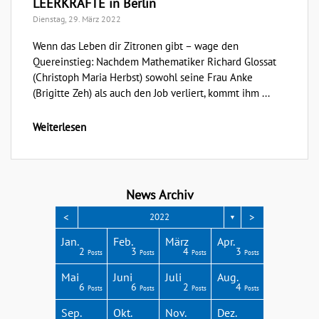
LEERKRÄFTE in Berlin
Dienstag, 29. März 2022
Wenn das Leben dir Zitronen gibt – wage den
Quereinstieg: Nachdem Mathematiker Richard Glossat
(Christoph Maria Herbst) sowohl seine Frau Anke
(Brigitte Zeh) als auch den Job verliert, kommt ihm ...
Weiterlesen
News Archiv
<
>
2022
▼
Apr.
Apr.
Apr.
Apr.
Apr.
Jan.
Feb.
März
Apr.
3
3
4
4
1
2
3
4
3
Posts
Posts
Posts
Posts
Post
Posts
Posts
Posts
Posts
Aug.
Aug.
Aug.
Aug.
Aug.
Mai
Juni
Juli
Aug.
2
6
4
8
4
6
6
2
4
Posts
Posts
Posts
Posts
Posts
Posts
Posts
Posts
Posts
Dez.
Dez.
Dez.
Dez.
Dez.
Sep.
Okt.
Nov.
Dez.