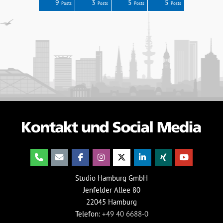
0
5
4
6
7
9
3
5
5
Posts
Posts
Posts
Posts
Posts
Posts
Posts
Posts
Posts
Studio Hamburg GmbH
Jenfelder Allee 80
22045 Hamburg
Telefon:
+49 40 6688-0