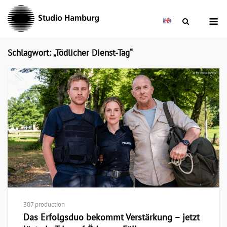
Skip
M
to
content
Schlagwort: „Tödlicher Dienst-Tag“
307 production
Das Erfolgsduo bekommt Verstärkung – jetzt