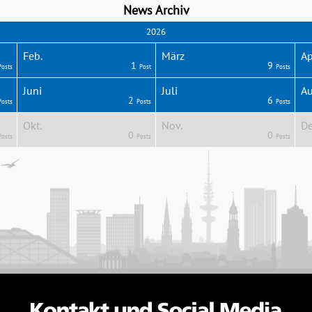
News Archiv
2026
Feb.
März
Ap
1
9
Posts
Post
Posts
Juni
Juli
Au
2
6
Posts
Posts
Posts
Okt.
Nov.
De
0
0
Posts
Posts
Posts