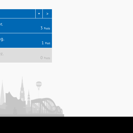
>
▼
r.
3
Posts
g.
1
Post
z.
0
Posts