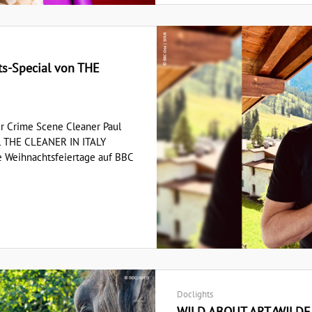
ts-Special von THE
er Crime Scene Cleaner Paul
al THE CLEANER IN ITALY
ie Weihnachtsfeiertage auf BBC
Doclights
WILD ABOUT ART/WILDE K