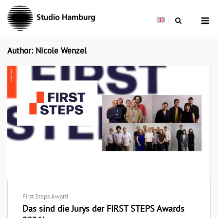
Skip
M
to
content
Author:
Nicole Wenzel
First Steps Award
Das sind die Jurys der FIRST STEPS Awards