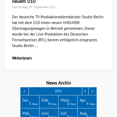
neuem Ü10
Donnerstag, 30. September 2021
Der deutsche TV-Produktionsdienstleister Studio Berlin
hat mit dem Ü10 einen neuen UHD/HDR
Übertragungswagen in Betrieb genommen. Dieser
wurde bei der Live-Produktion des Deutschen
Fernsehpreises (RTL) bereits erfolgreich eingesetzt.
Studio Berlin ...
Weiterlesen
News Archiv
<
>
2021
▼
Apr.
Apr.
Apr.
Apr.
Apr.
Jan.
Feb.
März
Apr.
3
3
4
3
1
3
4
6
4
Posts
Posts
Posts
Posts
Post
Posts
Posts
Posts
Posts
Aug.
Aug.
Aug.
Aug.
Aug.
Mai
Juni
Juli
Aug.
2
6
4
8
4
7
4
3
4