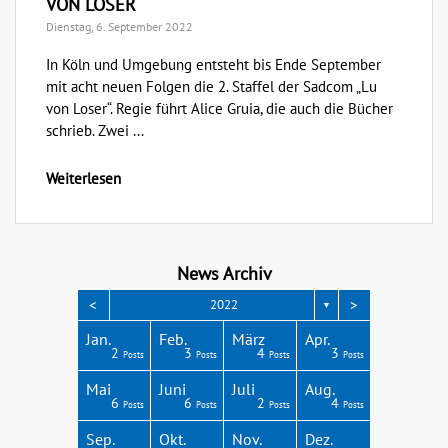
VON LOSER
Dienstag, 6. September 2022
In Köln und Umgebung entsteht bis Ende September
mit acht neuen Folgen die 2. Staffel der Sadcom „Lu
von Loser“. Regie führt Alice Gruia, die auch die Bücher
schrieb. Zwei ...
Weiterlesen
News Archiv
<
>
2022
▼
Apr.
Apr.
Apr.
Apr.
Apr.
Jan.
Feb.
März
Apr.
3
3
4
4
1
2
3
4
3
Posts
Posts
Posts
Posts
Post
Posts
Posts
Posts
Posts
Aug.
Aug.
Aug.
Aug.
Aug.
Mai
Juni
Juli
Aug.
6
4
8
4
1
6
6
2
4
Posts
Posts
Posts
Posts
Post
Posts
Posts
Posts
Posts
Dez.
Dez.
Dez.
Dez.
Dez.
Sep.
Okt.
Nov.
Dez.