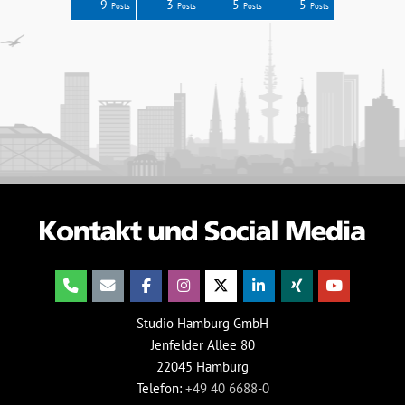
0
5
4
6
7
9
3
5
5
Posts
Posts
Posts
Posts
Posts
Posts
Posts
Posts
Posts
Studio Hamburg GmbH
Jenfelder Allee 80
22045 Hamburg
Telefon:
+49 40 6688-0