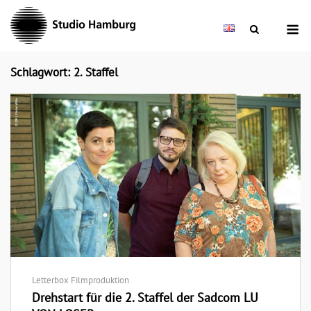
Skip
M
to
content
Schlagwort: 2. Staffel
Letterbox Filmproduktion
Drehstart für die 2. Staffel der Sadcom LU