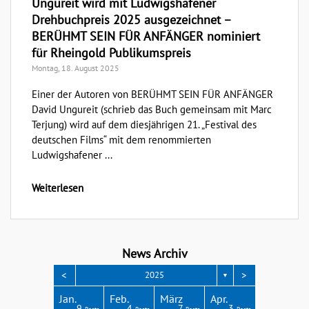
Ungureit wird mit Ludwigshafener
Drehbuchpreis 2025 ausgezeichnet –
BERÜHMT SEIN FÜR ANFÄNGER nominiert
für Rheingold Publikumspreis
Montag, 18. August 2025
Einer der Autoren von BERÜHMT SEIN FÜR ANFÄNGER
David Ungureit (schrieb das Buch gemeinsam mit Marc
Terjung) wird auf dem diesjährigen 21. „Festival des
deutschen Films“ mit dem renommierten
Ludwigshafener ...
Weiterlesen
News Archiv
<
>
2025
▼
Apr.
Apr.
Apr.
Apr.
Apr.
Jan.
Feb.
März
Apr.
3
4
3
4
1
9
4
7
3