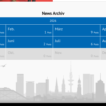
News Archiv
2026
Feb.
März
Ap
1
9
Posts
Post
Posts
Juni
Juli
Au
2
6
Posts
Posts
Posts
Okt.
Nov.
De
0
0
Posts
Posts
Posts