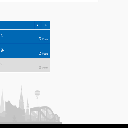
>
▼
r.
3
Posts
g.
2
Posts
z.
0
Posts