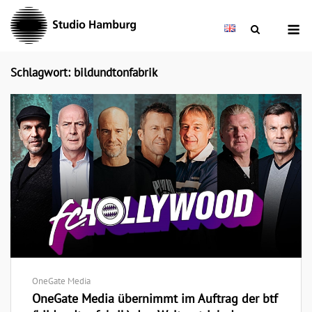
Skip
M
to
content
Schlagwort: bildundtonfabrik
OneGate Media
OneGate Media übernimmt im Auftrag der btf