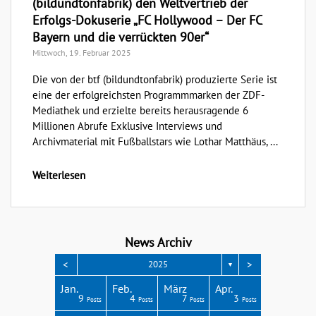
(bildundtonfabrik) den Weltvertrieb der
Erfolgs-Dokuserie „FC Hollywood – Der FC
Bayern und die verrückten 90er“
Mittwoch, 19. Februar 2025
Die von der btf (bildundtonfabrik) produzierte Serie ist
eine der erfolgreichsten Programmmarken der ZDF-
Mediathek und erzielte bereits herausragende 6
Millionen Abrufe Exklusive Interviews und
Archivmaterial mit Fußballstars wie Lothar Matthäus, ...
Weiterlesen
News Archiv
<
>
2025
▼
Apr.
Apr.
Apr.
Apr.
Apr.
Jan.
Feb.
März
Apr.
3
4
3
4
1
9
4
7
3
Posts
Posts
Posts
Posts
Post
Posts
Posts
Posts
Posts