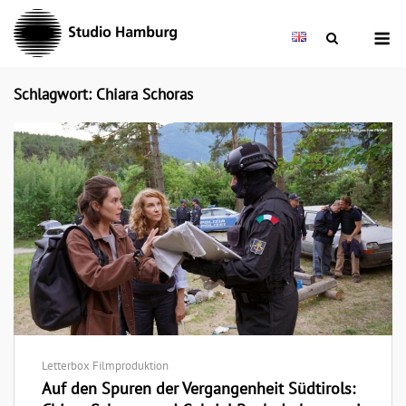
Skip
M
to
content
Schlagwort: Chiara Schoras
Letterbox Filmproduktion
Auf den Spuren der Vergangenheit Südtirols: