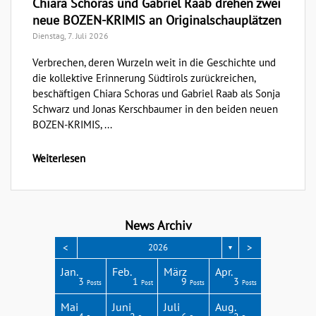
Chiara Schoras und Gabriel Raab drehen zwei
neue BOZEN-KRIMIS an Originalschauplätzen
Dienstag, 7. Juli 2026
Verbrechen, deren Wurzeln weit in die Geschichte und
die kollektive Erinnerung Südtirols zurückreichen,
beschäftigen Chiara Schoras und Gabriel Raab als Sonja
Schwarz und Jonas Kerschbaumer in den beiden neuen
BOZEN-KRIMIS, ...
Weiterlesen
News Archiv
<
>
2026
▼
Apr.
Apr.
Apr.
Apr.
Apr.
Jan.
Feb.
März
Apr.
3
4
3
4
1
3
1
9
3
Posts
Posts
Posts
Posts
Post
Posts
Post
Posts
Posts
Aug.
Aug.
Aug.
Aug.
Aug.
Mai
Juni
Juli
Aug.