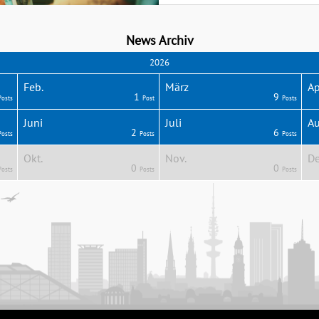
News Archiv
2026
Feb.
März
Ap
1
9
Posts
Post
Posts
Juni
Juli
Au
2
6
Posts
Posts
Posts
Okt.
Nov.
De
0
0
Posts
Posts
Posts