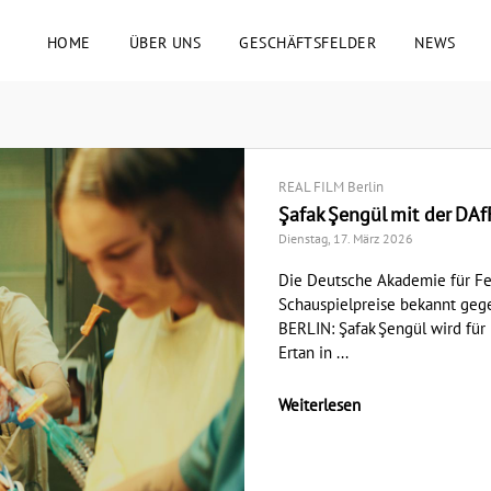
HOME
ÜBER UNS
GESCHÄFTSFELDER
NEWS
REAL FILM Berlin
Şafak Şengül mit der DA
Dienstag, 17. März 2026
Die Deutsche Akademie für Fe
Schauspielpreise bekannt ge
BERLIN: Şafak Şengül wird für 
Ertan in ...
Weiterlesen