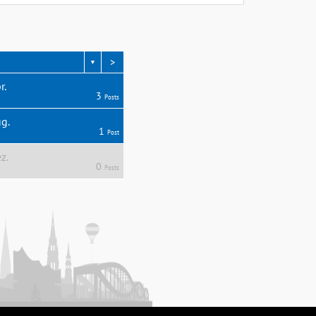
>
▼
r.
3
Posts
g.
1
Post
z.
0
Posts