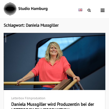
Skip
M
to
content
Schlagwort: Daniela Mussgiller
Letterbox Filmproduktion
Daniela Mussgiller wird Produzentin bei der