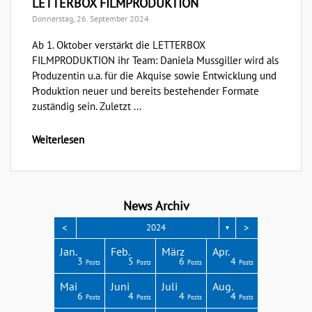
LETTERBOX FILMPRODUKTION
Donnerstag, 26. September 2024
Ab 1. Oktober verstärkt die LETTERBOX
FILMPRODUKTION ihr Team: Daniela Mussgiller wird als
Produzentin u.a. für die Akquise sowie Entwicklung und
Produktion neuer und bereits bestehender Formate
zuständig sein. Zuletzt ...
Weiterlesen
News Archiv
<
>
2024
▼
Apr.
Apr.
Apr.
Apr.
Apr.
Jan.
Feb.
März
Apr.
3
3
3
4
1
3
5
6
4
Posts
Posts
Posts
Posts
Post
Posts
Posts
Posts
Posts
Aug.
Aug.
Aug.
Aug.
Aug.
Mai
Juni
Juli
Aug.
2
6
8
4
4
6
4
4
4
Posts
Posts
Posts
Posts
Posts
Posts
Posts
Posts
Posts