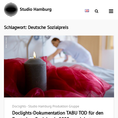
Skip
M
to
content
Schlagwort: Deutsche Sozialpreis
Doclights - Studio Hamburg Produktion Gruppe
Doclights-Dokumentation TABU TOD für den