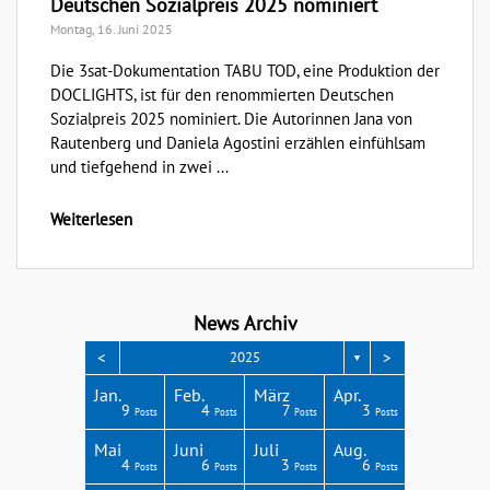
Deutschen Sozialpreis 2025 nominiert
Montag, 16. Juni 2025
Die 3sat-Dokumentation TABU TOD, eine Produktion der
DOCLIGHTS, ist für den renommierten Deutschen
Sozialpreis 2025 nominiert. Die Autorinnen Jana von
Rautenberg und Daniela Agostini erzählen einfühlsam
und tiefgehend in zwei ...
Weiterlesen
News Archiv
<
>
2025
▼
Apr.
Apr.
Apr.
Apr.
Apr.
Jan.
Feb.
März
Apr.
3
4
3
4
1
9
4
7
3
Posts
Posts
Posts
Posts
Post
Posts
Posts
Posts
Posts
Aug.
Aug.
Aug.
Aug.
Aug.
Mai
Juni
Juli
Aug.
2
4
8
4
4
4
6
3
6
Posts
Posts
Posts
Posts
Posts
Posts
Posts
Posts
Posts