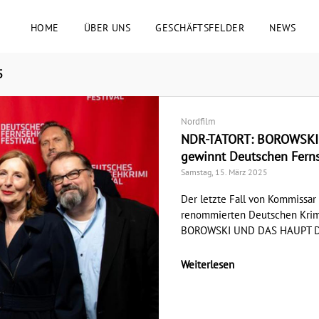
HOME
ÜBER UNS
GESCHÄFTSFELDER
NEWS
5
Nordfilm
NDR-TATORT: BOROWSK
gewinnt Deutschen Ferns
Samstag, 15. März 2025
Der letzte Fall von Kommissa
renommierten Deutschen Krimi
BOROWSKI UND DAS HAUPT DER
Weiterlesen