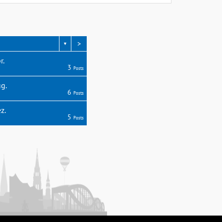
>
▼
r.
3
Posts
g.
6
Posts
z.
5
Posts