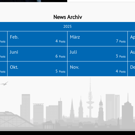
News Archiv
2025
Feb.
März
Ap
4
7
Posts
Posts
Posts
Juni
Juli
Au
6
3
Posts
Posts
Posts
Okt.
Nov.
De
5
4
Posts
Posts
Posts