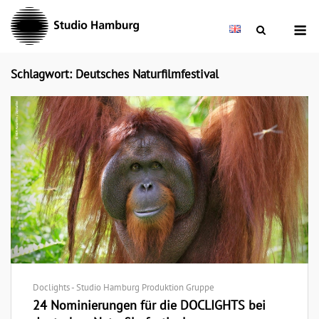
Skip
M
to
content
Schlagwort: Deutsches Naturfilmfestival
Doclights - Studio Hamburg Produktion Gruppe
24 Nominierungen für die DOCLIGHTS bei