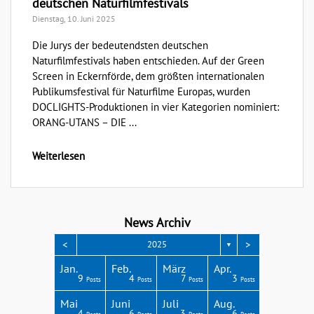
deutschen Naturfilmfestivals
Dienstag, 10. Juni 2025
Die Jurys der bedeutendsten deutschen
Naturfilmfestivals haben entschieden. Auf der Green
Screen in Eckernförde, dem größten internationalen
Publikumsfestival für Naturfilme Europas, wurden
DOCLIGHTS-Produktionen in vier Kategorien nominiert:
ORANG-UTANS – DIE ...
Weiterlesen
News Archiv
<
>
2025
▼
Apr.
Apr.
Apr.
Apr.
Apr.
Jan.
Feb.
März
Apr.
3
4
3
4
1
9
4
7
3
Posts
Posts
Posts
Posts
Post
Posts
Posts
Posts
Posts
Aug.
Aug.
Aug.
Aug.
Aug.
Mai
Juni
Juli
Aug.
2
4
8
4
4
4
6
3
6