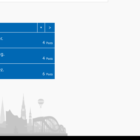
>
▼
r.
4
Posts
g.
4
Posts
z.
6
Posts