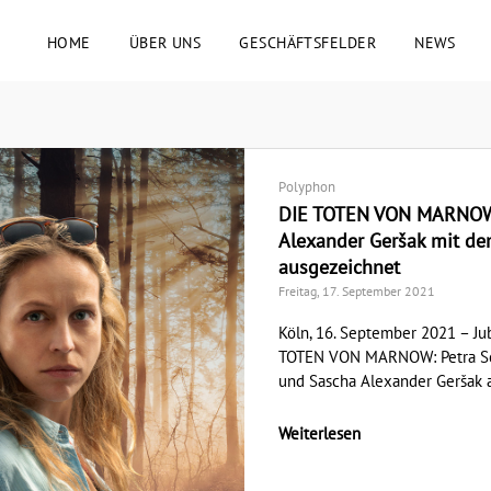
HOME
ÜBER UNS
GESCHÄFTSFELDER
NEWS
Polyphon
DIE TOTEN VON MARNOW: 
Alexander Geršak mit d
ausgezeichnet
Freitag, 17. September 2021
Köln, 16. September 2021 – Jub
TOTEN VON MARNOW: Petra Schm
und Sascha Alexander Geršak al
Weiterlesen