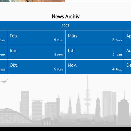
News Archiv
2021
Feb.
März
Ap
4
6
Posts
Posts
Posts
Juni
Juli
Au
4
3
Posts
Posts
Posts
Okt.
Nov.
De
6
4
Posts
Posts
Posts