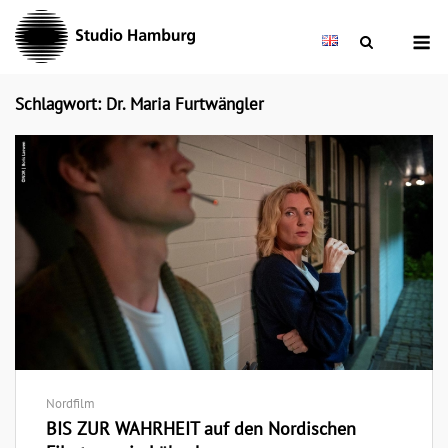
Skip
M
to
content
Schlagwort: Dr. Maria Furtwängler
Nordfilm
BIS ZUR WAHRHEIT auf den Nordischen