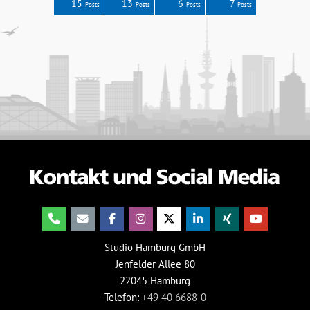
0
5
4
5
6
15
13
6
7
Posts
Posts
Posts
Posts
Posts
Posts
Posts
Posts
Posts
Studio Hamburg GmbH
Jenfelder Allee 80
22045 Hamburg
Telefon:
+49 40 6688-0