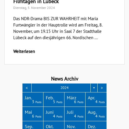
Filmtagen in Lübeck
Dienstag, 5. November 2024
Das NDR-Drama BIS ZUR WAHRHEIT mit Maria
Furtwängler in der Hauptrolle wird am Freitag, 8.
November, um 19.15 Uhr in Saal 7 der Stadthalle
Lübeck auf den diesjährigen 66. Nordischen ...
Weiterlesen
News Archiv
<
>
2024
▼
Apr.
Apr.
Apr.
Apr.
Apr.
Jan.
Feb.
März
Apr.
3
3
3
4
1
3
5
6
4
Posts
Posts
Posts
Posts
Post
Posts
Posts
Posts
Posts
Aug.
Aug.
Aug.
Aug.
Aug.
Mai
Juni
Juli
Aug.
2
6
8
4
4
6
4
4
4
Posts
Posts
Posts
Posts
Posts
Posts
Posts
Posts
Posts
Dez.
Dez.
Dez.
Dez.
Dez.
Sep.
Okt.
Nov.
Dez.