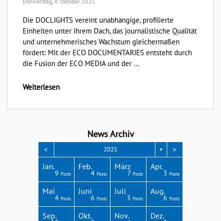
Donnerstag, 9. Oktober 2025
Die DOCLIGHTS vereint unabhängige, profilierte
Einheiten unter ihrem Dach, das journalistische Qualität
und unternehmerisches Wachstum gleichermaßen
fördert: Mit der ECO DOCUMENTARIES entsteht durch
die Fusion der ECO MEDIA und der ...
Weiterlesen
News Archiv
<
>
2025
▼
Apr.
Apr.
Apr.
Apr.
Apr.
Jan.
Feb.
März
Apr.
3
4
3
4
1
9
4
7
3
Posts
Posts
Posts
Posts
Post
Posts
Posts
Posts
Posts
Aug.
Aug.
Aug.
Aug.
Aug.
Mai
Juni
Juli
Aug.
2
4
8
4
4
4
6
3
6
Posts
Posts
Posts
Posts
Posts
Posts
Posts
Posts
Posts
Dez.
Dez.
Dez.
Dez.
Dez.
Sep.
Okt.
Nov.
Dez.