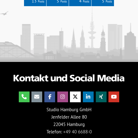
0
4
5
6
7
13
5
4
5
Posts
Posts
Posts
Posts
Posts
Posts
Posts
Posts
Posts
Studio Hamburg GmbH
Jenfelder Allee 80
22045 Hamburg
Telefon:
+49 40 6688-0