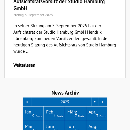
Aufsichtsratsvorsitz der Studio Hamburg
GmbH
Freitag, 5. September 2025
In seiner Sitzung am 5. September 2025 hat der
Aufsichtsrat der Studio Hamburg GmbH Hendrik
Lünenborg zum neuen Vorsitzenden gewählt. In der
heutigen Sitzung des Aufsichtsrats von Studio Hamburg
wurde ...
Weiterlesen
News Archiv
<
>
2025
▼
Apr.
Apr.
Apr.
Apr.
Apr.
Jan.
Feb.
März
Apr.
3
4
3
4
1
9
4
7
3
Posts
Posts
Posts
Posts
Post
Posts
Posts
Posts
Posts
Aug.
Aug.
Aug.
Aug.
Aug.
Mai
Juni
Juli
Aug.