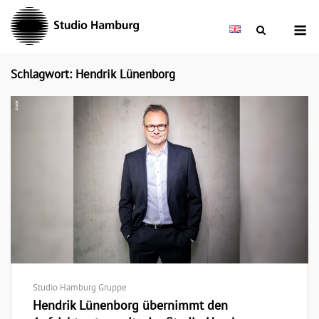
Skip
M
to
content
Schlagwort: Hendrik Lünenborg
Studio Hamburg Gruppe
Hendrik Lünenborg übernimmt den