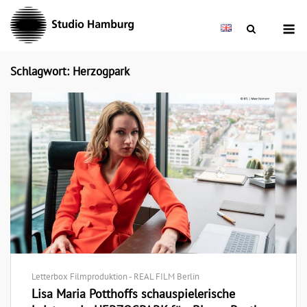
Skip
M
to
content
Schlagwort: Herzogpark
Letterbox Filmproduktion - REAL FILM Berlin
Lisa Maria Potthoffs schauspielerische