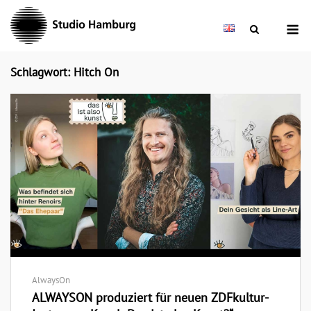
Skip
M
to
content
Schlagwort: Hitch On
AlwaysOn
ALWAYSON produziert für neuen ZDFkultur-