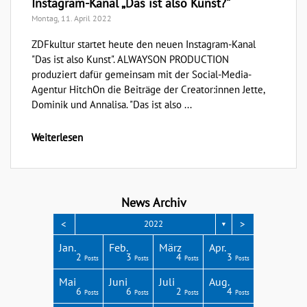
Instagram-Kanal „Das ist also Kunst?“
Montag, 11. April 2022
ZDFkultur startet heute den neuen Instagram-Kanal
"Das ist also Kunst". ALWAYSON PRODUCTION
produziert dafür gemeinsam mit der Social-Media-
Agentur HitchOn die Beiträge der Creator:innen Jette,
Dominik und Annalisa. "Das ist also ...
Weiterlesen
News Archiv
<
>
2022
▼
Apr.
Apr.
Apr.
Apr.
Apr.
Jan.
Feb.
März
Apr.
3
3
4
4
1
2
3
4
3
Posts
Posts
Posts
Posts
Post
Posts
Posts
Posts
Posts
Aug.
Aug.
Aug.
Aug.
Aug.
Mai
Juni
Juli
Aug.
2
6
4
8
4
6
6
2
4
Posts
Posts
Posts
Posts
Posts
Posts
Posts
Posts
Posts