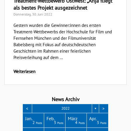
Treatment-Wettbewerb OstWest: „Anja fliegt“
als bestes Projekt ausgezeichnet
Donnerstag, 30. Juni 2022
Gestern wurden die Gewinner:innen des ersten
Treatment-Wettbewerbs der Hochschule für Film und
Fernsehen München und der Filmuniversität
Babelsberg mit Fokus auf deutschdeutschen
Geschichten im Rahmen einer feierlichen
Preisverleihung auf dem ...
Weiterlesen
News Archiv
<
>
2022
▼
Apr.
Apr.
Apr.
Apr.
Apr.
Jan.
Feb.
März
Apr.
3
3
4
4
1
2
3
4
3
Posts
Posts
Posts
Posts
Post
Posts
Posts
Posts
Posts