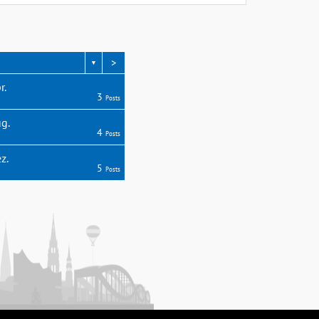
>
▼
r.
3
Posts
g.
4
Posts
z.
5
Posts