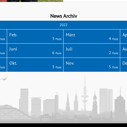
News Archiv
2022
Feb.
März
Ap
3
4
Posts
Posts
Posts
Juni
Juli
Au
6
2
Posts
Posts
Posts
Okt.
Nov.
De
3
5
Posts
Posts
Posts