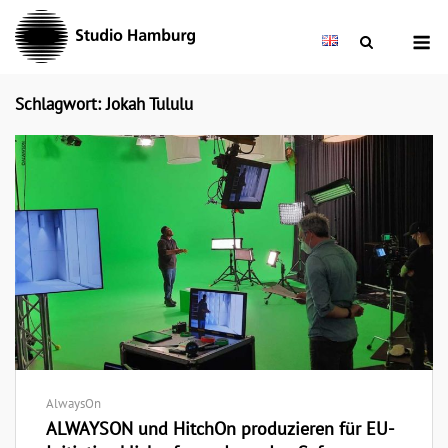
Skip
M
to
content
Schlagwort: Jokah Tululu
AlwaysOn
ALWAYSON und HitchOn produzieren für EU-