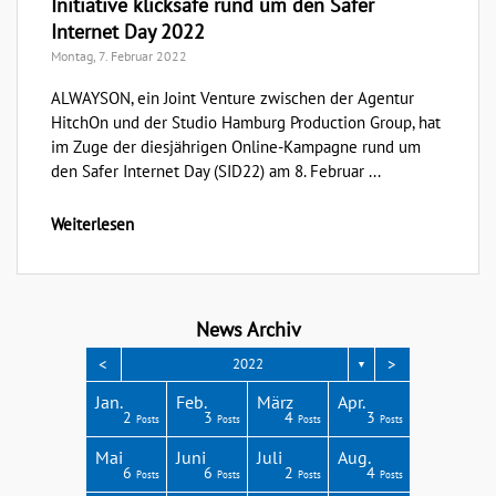
Initiative klicksafe rund um den Safer
Internet Day 2022
Montag, 7. Februar 2022
ALWAYSON, ein Joint Venture zwischen der Agentur
HitchOn und der Studio Hamburg Production Group, hat
im Zuge der diesjährigen Online-Kampagne rund um
den Safer Internet Day (SID22) am 8. Februar ...
Weiterlesen
News Archiv
<
>
2022
▼
Apr.
Apr.
Apr.
Apr.
Apr.
Jan.
Feb.
März
Apr.
3
3
4
4
1
2
3
4
3
Posts
Posts
Posts
Posts
Post
Posts
Posts
Posts
Posts
Aug.
Aug.
Aug.
Aug.
Aug.
Mai
Juni
Juli
Aug.
2
6
4
8
4
6
6
2
4
Posts
Posts
Posts
Posts
Posts
Posts
Posts
Posts
Posts