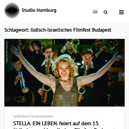
Skip
M
to
content
Schlagwort: Jüdisch-Israelisches Filmfest Budapest
Letterbox Filmproduktion
STELLA. EIN LEBEN. feiert auf dem 13.