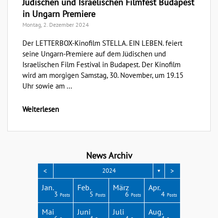
Jüdischen und Israelischen Filmfest Budapest
in Ungarn Premiere
Montag, 2. Dezember 2024
Der LETTERBOX-Kinofilm STELLA. EIN LEBEN. feiert
seine Ungarn-Premiere auf dem Jüdischen und
Israelischen Film Festival in Budapest. Der Kinofilm
wird am morgigen Samstag, 30. November, um 19.15
Uhr sowie am ...
Weiterlesen
News Archiv
<
>
2024
▼
Apr.
Apr.
Apr.
Apr.
Apr.
Jan.
Feb.
März
Apr.
3
3
3
4
1
3
5
6
4
Posts
Posts
Posts
Posts
Post
Posts
Posts
Posts
Posts
Aug.
Aug.
Aug.
Aug.
Aug.
Mai
Juni
Juli
Aug.