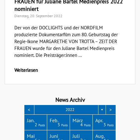
FRAUEN für Juliane Bartel Medienpreis 2022
nominiert
Dienstag, 20. September 2022
Der von der DOCLIGHTS und der NORDFILM
produzierte Dokumentarfilm zum 80. Geburtstag der
Regie-Ikone MARGARETHE VON TROTTA – ZEIT DER
FRAUEN wurde für den Juliane Bartel Medienpreis
nominiert. Die Preisträger:innen ...
Weiterlesen
News Archiv
<
>
2022
▼
Apr.
Apr.
Apr.
Apr.
Apr.
Jan.
Feb.
März
Apr.
3
3
4
4
1
2
3
4
3
Posts
Posts
Posts
Posts
Post
Posts
Posts
Posts
Posts
Aug.
Aug.
Aug.
Aug.
Aug.
Mai
Juni
Juli
Aug.