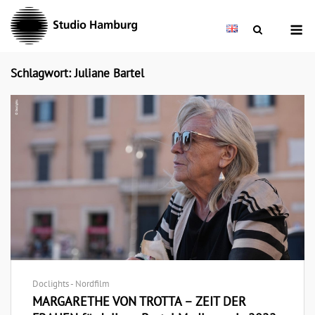
Skip
M
to
content
Schlagwort: Juliane Bartel
Doclights - Nordfilm
MARGARETHE VON TROTTA – ZEIT DER