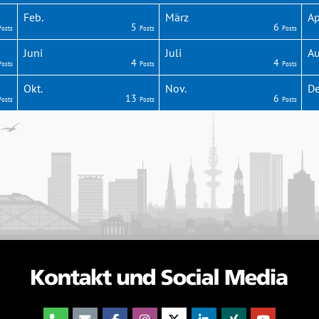
Feb.
März
Ap
5
6
Posts
Posts
Posts
Juni
Juli
Au
4
4
Posts
Posts
Posts
Okt.
Nov.
De
13
6
Posts
Posts
Posts