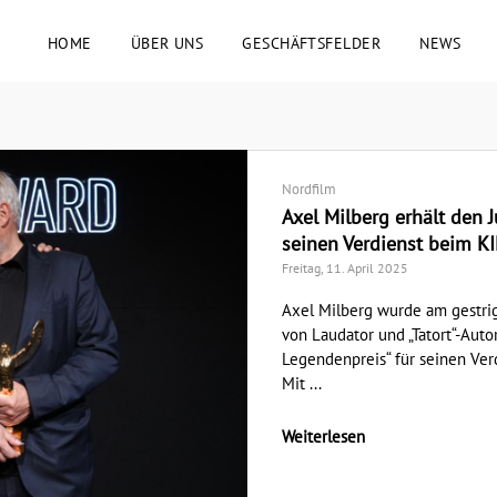
HOME
ÜBER UNS
GESCHÄFTSFELDER
NEWS
Nordfilm
Axel Milberg erhält den J
seinen Verdienst beim 
Freitag, 11. April 2025
Axel Milberg wurde am gestr
von Laudator und „Tatort“-Auto
Legendenpreis“ für seinen Ve
Mit ...
Weiterlesen