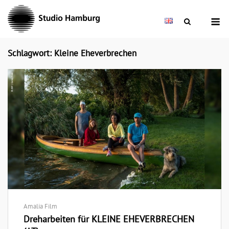
Skip
M
to
content
Schlagwort: Kleine Eheverbrechen
Amalia Film
Dreharbeiten für KLEINE EHEVERBRECHEN