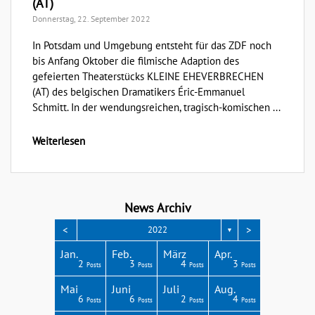
(AT)
Donnerstag, 22. September 2022
In Potsdam und Umgebung entsteht für das ZDF noch
bis Anfang Oktober die filmische Adaption des
gefeierten Theaterstücks KLEINE EHEVERBRECHEN
(AT) des belgischen Dramatikers Éric-Emmanuel
Schmitt. In der wendungsreichen, tragisch-komischen ...
Weiterlesen
News Archiv
<
>
2022
▼
Apr.
Apr.
Apr.
Apr.
Apr.
Jan.
Feb.
März
Apr.
3
3
4
4
1
2
3
4
3
Posts
Posts
Posts
Posts
Post
Posts
Posts
Posts
Posts
Aug.
Aug.
Aug.
Aug.
Aug.
Mai
Juni
Juli
Aug.
2
6
4
8
4
6
6
2
4
Posts
Posts
Posts
Posts
Posts
Posts
Posts
Posts
Posts