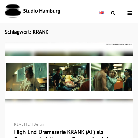
Skip
M
to
content
Schlagwort: KRANK
REAL FILM Berlin
High-End-Dramaserie KRANK (AT) als