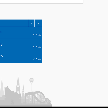
>
▼
r.
4
Posts
g.
4
Posts
z.
7
Posts