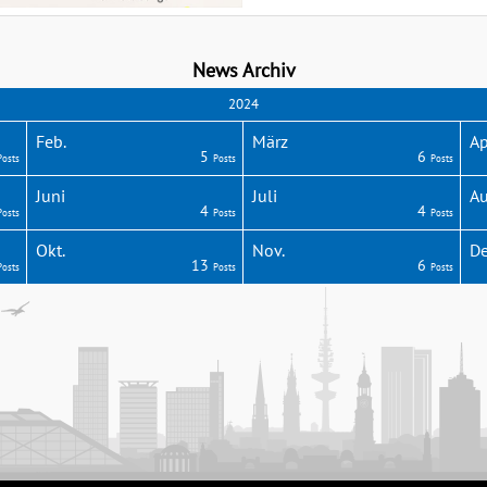
News Archiv
2024
Feb.
März
Ap
5
6
Posts
Posts
Posts
Juni
Juli
Au
4
4
Posts
Posts
Posts
Okt.
Nov.
De
13
6
Posts
Posts
Posts