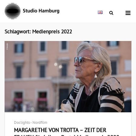
Skip
M
to
content
Schlagwort: Medienpreis 2022
Doclights - Nordfilm
MARGARETHE VON TROTTA – ZEIT DER