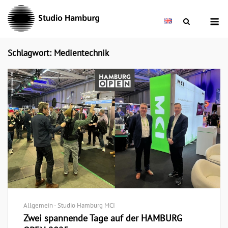
Skip
M
to
content
Schlagwort: Medientechnik
Allgemein - Studio Hamburg MCI
Zwei spannende Tage auf der HAMBURG