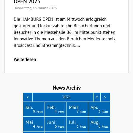
OPEN 2025
Donnerstag, 16. Januar 2025
Die HAMBURG OPEN ist am Mittwoch erfolgreich
gestartet und lockte zahlreiche Besucherinnen und
Besucher in die Messehalle B6. Im Mittelpunkt stehen
innovative Themen aus den Bereichen Medientechnik,
Broadcast und Streamingtechnik. ...
Weiterlesen
News Archiv
<
>
2025
▼
Apr.
Apr.
Apr.
Apr.
Apr.
Jan.
Feb.
März
Apr.
3
4
3
4
1
9
4
7
3
Posts
Posts
Posts
Posts
Post
Posts
Posts
Posts
Posts
Aug.
Aug.
Aug.
Aug.
Aug.
Mai
Juni
Juli
Aug.
2
4
8
4
4
4
6
3
6
Posts
Posts
Posts
Posts
Posts
Posts
Posts
Posts
Posts