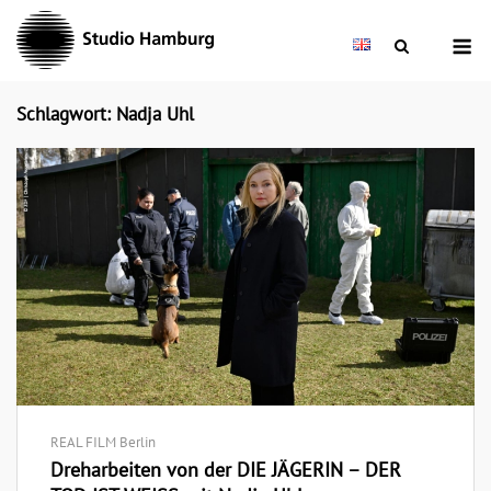
Skip
M
to
content
Schlagwort: Nadja Uhl
REAL FILM Berlin
Dreharbeiten von der DIE JÄGERIN – DER