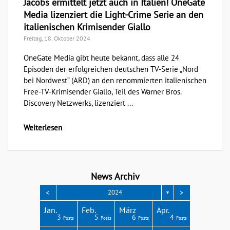
Jacobs ermittelt jetzt auch in Italien! OneGate
Media lizenziert die Light-Crime Serie an den
italienischen Krimisender Giallo
Freitag, 18. Oktober 2024
OneGate Media gibt heute bekannt, dass alle 24
Episoden der erfolgreichen deutschen TV-Serie „Nord
bei Nordwest“ (ARD) an den renommierten italienischen
Free-TV-Krimisender Giallo, Teil des Warner Bros.
Discovery Netzwerks, lizenziert ...
Weiterlesen
News Archiv
<
>
2024
▼
Apr.
Apr.
Apr.
Apr.
Apr.
Jan.
Feb.
März
Apr.
3
3
3
4
1
3
5
6
4
Posts
Posts
Posts
Posts
Post
Posts
Posts
Posts
Posts