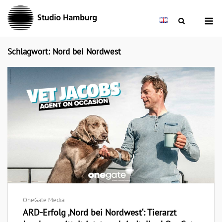
Skip
M
to
content
Schlagwort: Nord bei Nordwest
OneGate Media
ARD-Erfolg ‚Nord bei Nordwest‘: Tierarzt