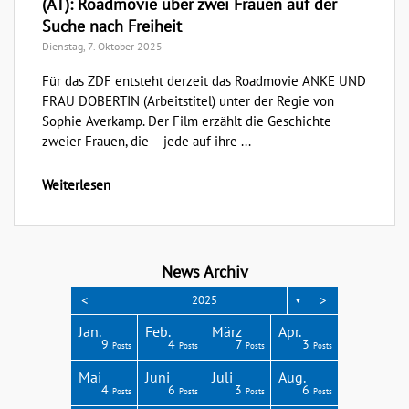
(AT): Roadmovie über zwei Frauen auf der
Suche nach Freiheit
Dienstag, 7. Oktober 2025
Für das ZDF entsteht derzeit das Roadmovie ANKE UND
FRAU DOBERTIN (Arbeitstitel) unter der Regie von
Sophie Averkamp. Der Film erzählt die Geschichte
zweier Frauen, die – jede auf ihre ...
Weiterlesen
News Archiv
<
>
2025
▼
Apr.
Apr.
Apr.
Apr.
Apr.
Jan.
Feb.
März
Apr.
3
4
3
4
1
9
4
7
3
Posts
Posts
Posts
Posts
Post
Posts
Posts
Posts
Posts
Aug.
Aug.
Aug.
Aug.
Aug.
Mai
Juni
Juli
Aug.
2
4
8
4
4
4
6
3
6
Posts
Posts
Posts
Posts
Posts
Posts
Posts
Posts
Posts