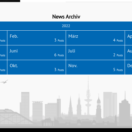
News Archiv
2022
Feb.
März
Ap
3
4
Posts
Posts
Posts
Juni
Juli
Au
6
2
Posts
Posts
Posts
Okt.
Nov.
De
3
5
Posts
Posts
Posts