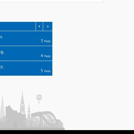
>
▼
r.
3
Posts
g.
4
Posts
z.
5
Posts