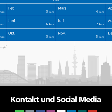
Feb.
März
Ap
3
4
Posts
Posts
Posts
Juni
Juli
Au
6
2
Posts
Posts
Posts
Okt.
Nov.
De
3
5
Posts
Posts
Posts