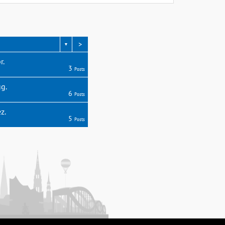
>
▼
r.
3
Posts
g.
6
Posts
z.
5
Posts