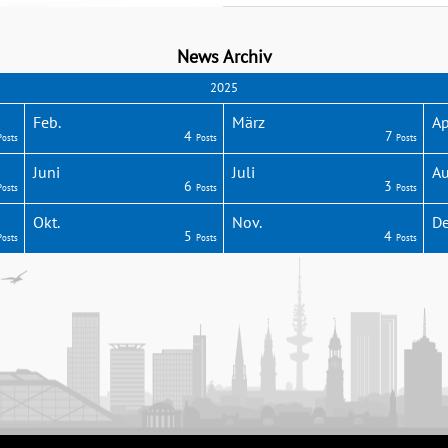
News Archiv
2025
Feb.
März
Ap
4
7
Posts
Posts
Posts
Juni
Juli
Au
6
3
Posts
Posts
Posts
Okt.
Nov.
De
5
4
Posts
Posts
Posts