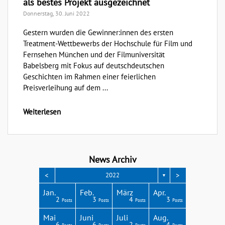
als bestes Projekt ausgezeichnet
Donnerstag, 30. Juni 2022
Gestern wurden die Gewinner:innen des ersten
Treatment-Wettbewerbs der Hochschule für Film und
Fernsehen München und der Filmuniversität
Babelsberg mit Fokus auf deutschdeutschen
Geschichten im Rahmen einer feierlichen
Preisverleihung auf dem ...
Weiterlesen
News Archiv
<
>
2022
▼
Apr.
Apr.
Apr.
Apr.
Apr.
Jan.
Feb.
März
Apr.
3
3
4
4
1
2
3
4
3
Posts
Posts
Posts
Posts
Post
Posts
Posts
Posts
Posts
Aug.
Aug.
Aug.
Aug.
Aug.
Mai
Juni
Juli
Aug.
2
6
4
8
4
6
6
2
4