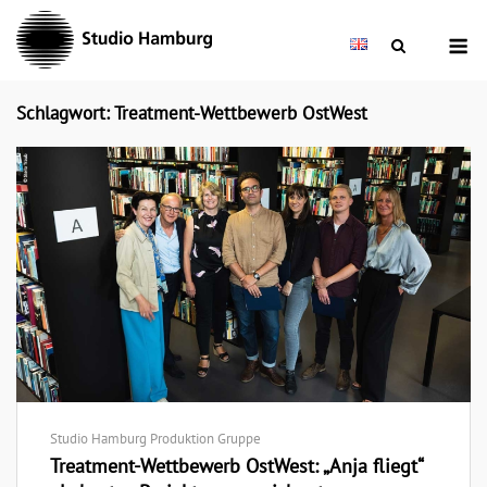
Skip
M
to
content
Schlagwort: Treatment-Wettbewerb OstWest
Studio Hamburg Produktion Gruppe
Treatment-Wettbewerb OstWest: „Anja fliegt“