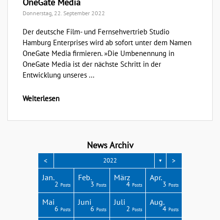
OneGate Media
Donnerstag, 22. September 2022
Der deutsche Film- und Fernsehvertrieb Studio
Hamburg Enterprises wird ab sofort unter dem Namen
OneGate Media firmieren. »Die Umbenennung in
OneGate Media ist der nächste Schritt in der
Entwicklung unseres ...
Weiterlesen
News Archiv
<
>
2022
▼
Apr.
Apr.
Apr.
Apr.
Apr.
Jan.
Feb.
März
Apr.
3
3
4
4
1
2
3
4
3
Posts
Posts
Posts
Posts
Post
Posts
Posts
Posts
Posts
Aug.
Aug.
Aug.
Aug.
Aug.
Mai
Juni
Juli
Aug.
2
6
4
8
4
6
6
2
4
Posts
Posts
Posts
Posts
Posts
Posts
Posts
Posts
Posts