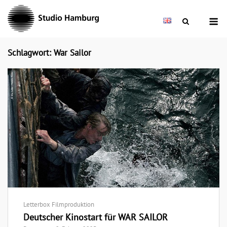
Skip
M
to
content
Schlagwort: War Sailor
Letterbox Filmproduktion
Deutscher Kinostart für WAR SAILOR