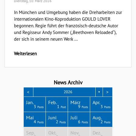
Dienstag, 10. März 2026
In München und Umgebung haben die Dreharbeiten zur
internationalen Kino-Koproduktion GOULD LOVER
begonnen. Regie führt der französisch-deutsche Autor
und Regisseur Andy Sommer („Beethoven Reloaded“),
der sich in seinem neuen Werk ...
Weiterlesen
News Archiv
<
>
2026
▼
Apr.
Apr.
Apr.
Apr.
Apr.
Jan.
Feb.
März
Apr.
3
4
3
4
1
3
1
9
3
Posts
Posts
Posts
Posts
Post
Posts
Post
Posts
Posts
Aug.
Aug.
Aug.
Aug.
Aug.
Mai
Juni
Juli
Aug.
6
4
8
4
4
4
2
6
2
Posts
Posts
Posts
Posts
Posts
Posts
Posts
Posts
Posts
Dez.
Dez.
Dez.
Dez.
Dez.
Sep.
Okt.
Nov.
Dez.