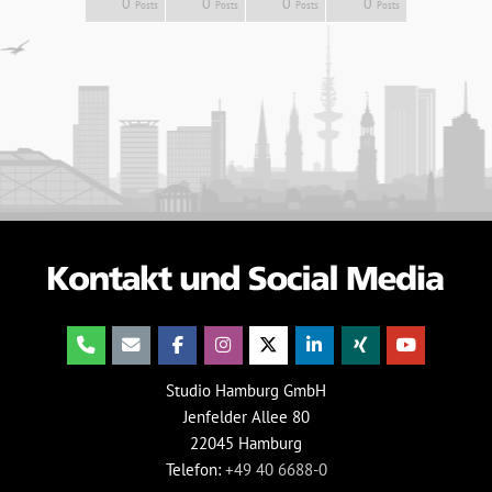
5
4
5
6
7
0
0
0
0
Posts
Posts
Posts
Posts
Posts
Posts
Posts
Posts
Posts
Studio Hamburg GmbH
Jenfelder Allee 80
22045 Hamburg
Telefon:
+49 40 6688-0