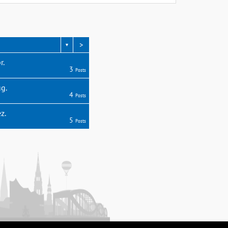
>
▼
r.
3
Posts
g.
4
Posts
z.
5
Posts