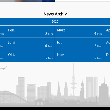
News Archiv
2022
Feb.
März
Ap
3
4
Posts
Posts
Posts
Juni
Juli
Au
6
2
Posts
Posts
Posts
Okt.
Nov.
De
3
5
Posts
Posts
Posts