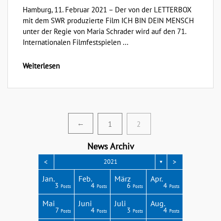
Hamburg, 11. Februar 2021 – Der von der LETTERBOX
mit dem SWR produzierte Film ICH BIN DEIN MENSCH
unter der Regie von Maria Schrader wird auf den 71.
Internationalen Filmfestspielen ...
Weiterlesen
Seitennummerierung
←
1
2
der
News Archiv
Beiträge
<
>
2021
▼
Apr.
Apr.
Apr.
Apr.
Apr.
Jan.
Feb.
März
Apr.
3
3
4
3
1
3
4
6
4
Posts
Posts
Posts
Posts
Post
Posts
Posts
Posts
Posts
Aug.
Aug.
Aug.
Aug.
Aug.
Mai
Juni
Juli
Aug.
2
6
4
8
4
7
4
3
4
Posts
Posts
Posts
Posts
Posts
Posts
Posts
Posts
Posts