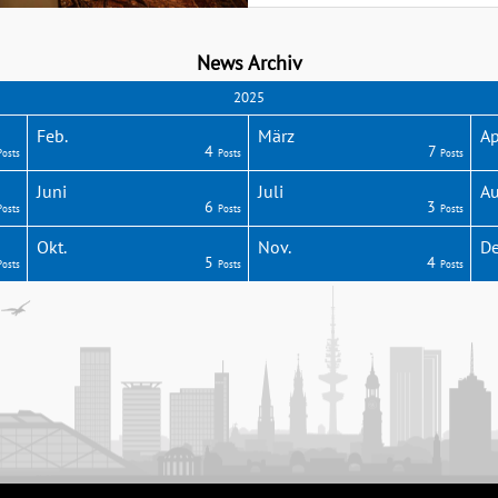
News Archiv
2025
Feb.
März
Ap
4
7
Posts
Posts
Posts
Juni
Juli
Au
6
3
Posts
Posts
Posts
Okt.
Nov.
De
5
4
Posts
Posts
Posts