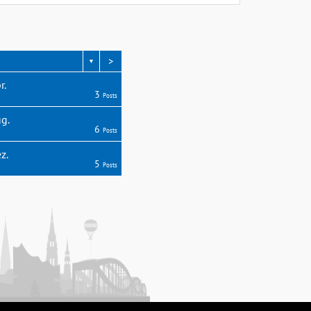
>
▼
r.
3
Posts
g.
6
Posts
z.
5
Posts